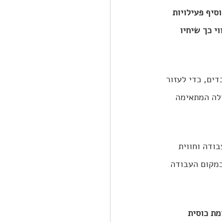
הפעילויות שמטרתן "פאן במקסימום" כמו (happy hour ) להוסיף פעילויות 
 וליווי כך שיחיו 
ים, כדי לעזור 
בונה איתכם את החבילה המתאימה 
ודה וחווית 
במקום העבודה 
רות וכיבוד "שווה" ל-  HAPPY HOUR או להרמת כוסית 