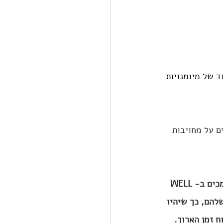
הם הבסיס לפיתוח וחידוד של מיומנויות 
WEL  של העובדים מדווחים על מחויבות 
מחקר עדכני מ- 2020 מצא כי בנוסף למחויבות הגבוהה ולפרודוקטיביות, ארגונים שתומכים ב-WELL 
שלהם, כך שיהיו 