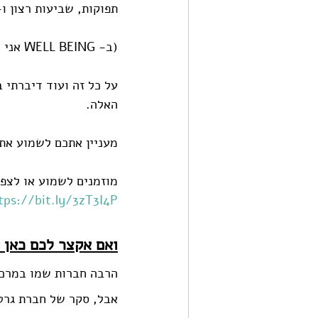
תפוקות, שביעות רצון ו- WELL BEING הולכים בי
(ב- WELL BEING אני מתכוונת, כמובן,  לבריאות הפיזית, המנטלית והאיזון בחיים שלנו)
על כל זה ועוד דיברתי
האלה.
מעניין אתכם לשמוע את
מוזמנים לשמוע או לצפ
tps://bit.ly/3zT3I4P
ואם אקצר לכם כאן א
הרבה חברות שמו במרכז