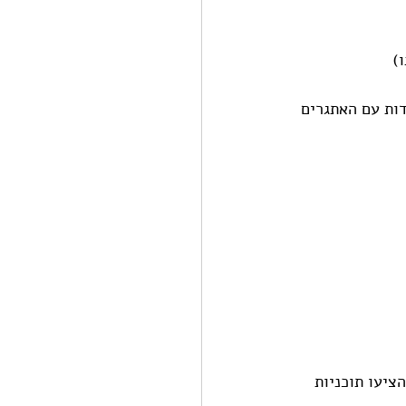
ות עם האתגרים 
אבי אנוש מצא שלמרות ש -64% מהחברות הציעו תוכניות 