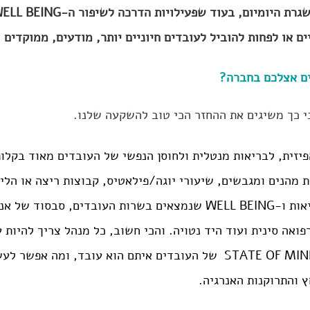
 היומיום, בעוד שפעילויות הדרכה לשיפור ה-WELL BEING 
ם או לפחות להוביל לעובדים חיוניים יותר, מודעים, ממוקדים 
ם אצלכם בחברה?
כי כך משיגים את ההחזר הכי טוב להשקעה שלנו.
יזית, לבריאות מנטלית ולחוסן הנפשי של העובדים מאוד בקלו
ת מהנים ומגבשים, שיעורי יוגה/פילאטיס, קבוצות ריצה או הלי
בישול בריא, מאמני בריאות ו-WELL BEING שנמצאים בשרות העובדים, סבסו
ואה סינית ועוד היד נטויה. והכי חשוב, כל מנהל צריך להיות ע
הדופק ולראות מה ה- STATE OF MIND  של העובדים איתם הוא עובד, ומה 
 והתרוקנות האנרגיה.