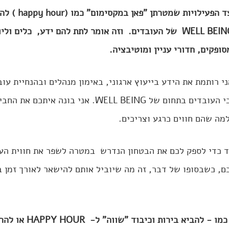
אני רוצה להציע לכם לצד 
שמטרתן לקדם את ה- WELL BEING  של העובדים.  וזה אומר לתת להם ידע,  כלים
ופקים, חדורי עניין ומוטיבציה.
 רותמת את הידע בייעוץ ארגוני, באימון מנהלים ובהנחיית עובד
לארגונים למפות את צרכי העובדים בתחום של WELL BEING. אני 
מה שהם חווים כרגע וצריכים. 
ד כדי לספק לכם את הבטחון הנדרש  במטרה לשפר את חווית העב
ם, כשבסופו של דבר, זה מה שיוביל אותם להישאר לאורך זמן 
חשוב להבין שפעילויות כמו - להביא בי