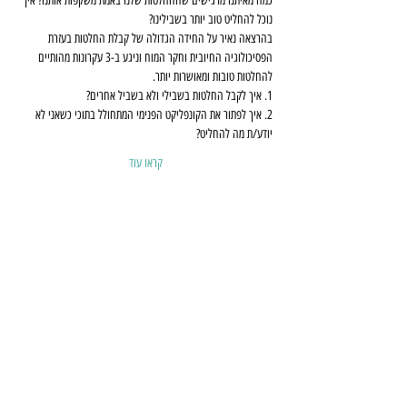
כמה מאיתנו מרגישים שההחלטות שלנו באמת משקפות אותנו? איך 
נוכל להחליט טוב יותר בשבילינו? 
בהרצאה נאיר על החידה הגדולה של קבלת החלטות בעזרת 
הפסיכולוגיה החיובית וחקר המוח וניגע ב-3 עקרונות מהותיים 
להחלטות טובות ומאושרות יותר. 
1. איך לקבל החלטות בשבילי ולא בשביל אחרים?
2. איך לפתור את הקונפליקט הפנימי המתחולל בתוכי כשאני לא 
יודע/ת מה להחליט? 
קראו עוד
הזמנה
שתפו את ההרצאה