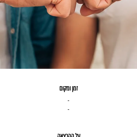
זמן ומקום
-
-
על ההרצאה