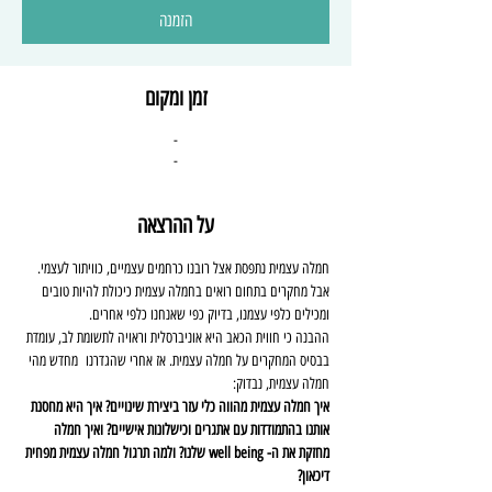
הזמנה
זמן ומקום
-
-
על ההרצאה
חמלה עצמית נתפסת אצל רובנו כרחמים עצמיים, כוויתור לעצמי. 
אבל מחקרים בתחום רואים בחמלה עצמית כיכולת להיות טובים 
ומכילים כלפי עצמנו, בדיוק כפי שאנחנו כלפי אחרים. 
ההבנה כי חווית הכאב היא אוניברסלית וראויה לתשומת לב, עומדת 
בבסיס המחקרים על חמלה עצמית. אז אחרי שהגדרנו  מחדש מהי 
חמלה עצמית, נבדוק:
איך חמלה עצמית מהווה כלי עזר ביצירת שינויים? איך היא מחסנת 
אותנו בהתמודדות עם אתגרים וכישלונות אישיים? ואיך חמלה 
מחזקת את ה- well being שלנו? ולמה תרגול חמלה עצמית מפחית 
דיכאון?