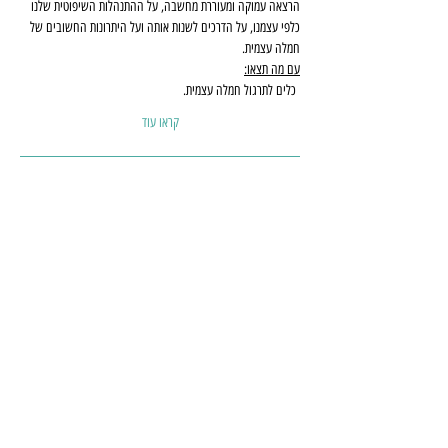
הרצאה עמוקה ומעוררת מחשבה, על ההתנהלות השיפוטית שלנו 
כלפי עצמנו, על הדרכים לשנות אותה ועל היתרונות החשובים של 
חמלה עצמית.
עם מה תצאו:
 כלים לתרגול חמלה עצמית.
קראו עוד
הזמנה
שתפו את ההרצאה
כל הזכויות שמורות ל-SWEBE
©2019