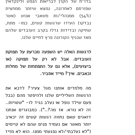
בדו"ח של הקרן לבריאות הנפש ולינקדאין 
שפורסם לאחרונה, נמצא שיותר ממחצית 
(54%) ממנהלי/ות משאבי אנוש (אשר 
נבדקו) העידו שרגשות קשים, כמו- מתח, 
שחיקה ובדידות גדלו בקרב העובדים שלהם 
מאז שנגיף הקורונה פרץ לחיים שלנו.
לרגשות האלה יש השפעה מכרעת על תפוקת 
העובדים. אבל לא רק על תפוקה (או 
ביצועים), אלא גם על התפתחות של מחלות 
וכאבים. איך? מייד אסביר.
מה מלמדים אותנו מגל צעיר? לדכא את 
הרגשות השליליים שלנו ולהיפטר מהם (בכל 
פעם שילד נופל או נעלב נגיד לו- "שטויות.. 
זה לא נורא. אז מה?.."). כמבוגרים אנחנו 
דואגים שאם נחווה רגשות קשים זה יכאיב 
יותר מאשר אם נעמיד פנים שהם לא קיימים 
("לא נעלבתי/לא נפגעתי ממנו. הוא לא מזיז 