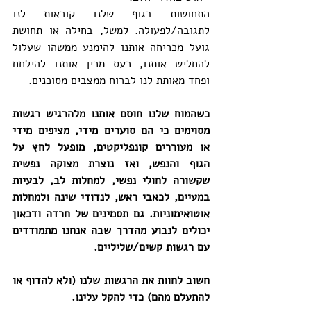
התחושות בגוף שלנו קוראות לנו 
לתגובה/לפעולה. למשל, בחילה או תחושת 
גועל מכריחה אותנו להימנע ממשהו שעלול 
להחליש אותנו, כעס מכין אותנו להילחם 
ופחד מאותת לנו לברוח ממצבים מסוכנים.
כשהמוח שלנו חוסם אותנו מלהרגיש רגשות 
מסוימים כי הם סוערים מידי, מציפים מידי
או מעוררים קונפליקטים, מופעל לחץ על 
הגוף והנפש, ואז נוצרת מצוקה נפשית 
שקשורה לחולי נפשי, למחלות לב, לבעיות 
במעיים, לכאבי ראש, לנדודי שינה ולמחלות 
אוטואימוניות. גם תסמינים של חרדה ודכאון 
יכולים לנבוע מהדרך שבה אנחנו מתמודדים 
עם רגשות קשים/שליליים. 
חשוב לחוות את הרגשות שלנו (ולא להדוף או 
להתעלם מהם) כדי להקל עלינו.