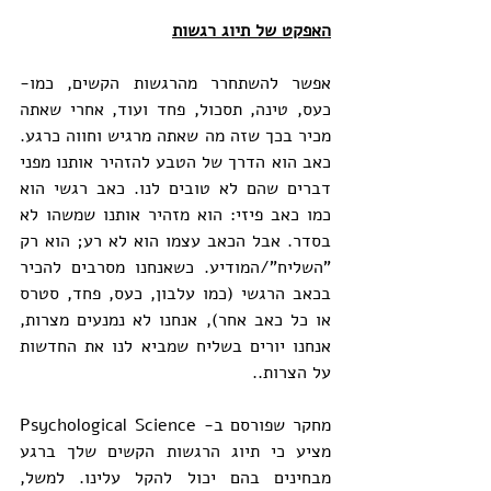
האפקט של תיוג רגשות
אפשר להשתחרר מהרגשות הקשים, כמו- 
כעס, טינה, תסכול, פחד ועוד, אחרי שאתה 
מכיר בכך שזה מה שאתה מרגיש וחווה כרגע. 
כאב הוא הדרך של הטבע להזהיר אותנו מפני 
דברים שהם לא טובים לנו. כאב רגשי הוא 
כמו כאב פיזי: הוא מזהיר אותנו שמשהו לא 
בסדר. אבל הכאב עצמו הוא לא רע; הוא רק 
"השליח"/המודיע. כשאנחנו מסרבים להכיר 
בכאב הרגשי (כמו עלבון, כעס, פחד, סטרס 
או כל כאב אחר), אנחנו לא נמנעים מצרות, 
אנחנו יורים בשליח שמביא לנו את החדשות 
על הצרות..
מחקר שפורסם ב- Psychological Science 
מציע כי תיוג הרגשות הקשים שלך ברגע 
מבחינים בהם יכול להקל עלינו. למשל, 